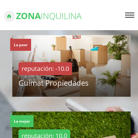
ZONA
INQUILINA
La peor
reputación: -10.0
Guimat Propiedades
La mejor
reputación: 10.0