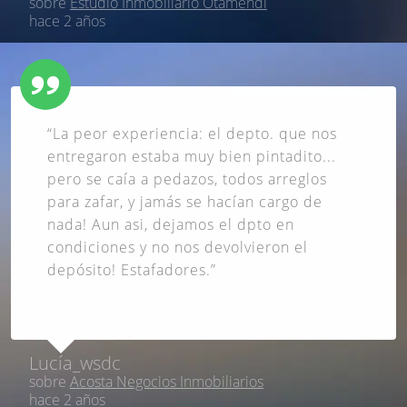
sobre
Estudio Inmobiliario Otamendi
hace 2 años
“La peor experiencia: el depto. que nos
entregaron estaba muy bien pintadito...
pero se caía a pedazos, todos arreglos
para zafar, y jamás se hacían cargo de
nada! Aun asi, dejamos el dpto en
condiciones y no nos devolvieron el
depósito! Estafadores.”
Lucía_wsdc
sobre
Acosta Negocios Inmobiliarios
hace 2 años