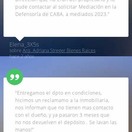
pude contactar al solicitar Mediación en la
Defensoría de CABA, a mediados 2023.”
Elena_3X5s
sobre
Arq. Adriana Streger Bienes Raices
hace 2 años
“Entregamos el dpto en condiciones,
hicimos un reclamamo a la inmobiliaria,
nos informan que no tienen mas contacto
con el dueño, y ya pasaron 3 meses que
no nos devuelven el depósito . Se lavan las
manos!”