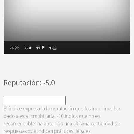
26
6
19
1
Reputación: -5.0
El índice expresa la la reputación que los inquilinos han
dado a esta inmobiliaria.
-10
indica que no es
recomendable: ha obtenido una altísima cantididad de
respuestas que indican prácticas ilegales.